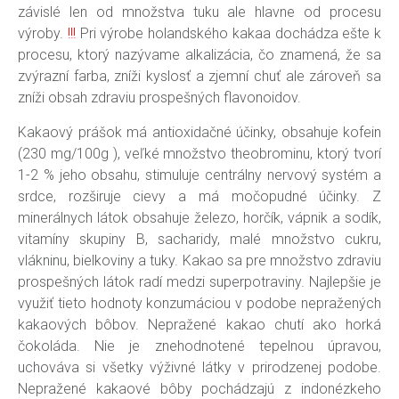
závislé len od množstva tuku ale hlavne od procesu
výroby.
!!!
Pri výrobe holandského kakaa dochádza ešte k
procesu, ktorý nazývame alkalizácia, čo znamená, že sa
zvýrazní farba, zníži kyslosť a zjemní chuť ale zároveň sa
zníži obsah zdraviu prospešných flavonoidov.
Kakaový prášok má antioxidačné účinky, obsahuje kofein
(230 mg/100g ), veľké množstvo theobrominu, ktorý tvorí
1-2 % jeho obsahu, stimuluje centrálny nervový systém a
srdce, rozširuje cievy a má močopudné účinky. Z
minerálnych látok obsahuje železo, horčík, vápnik a sodík,
vitamíny skupiny B, sacharidy, malé množstvo cukru,
vlákninu, bielkoviny a tuky. Kakao sa pre množstvo zdraviu
prospešných látok radí medzi superpotraviny. Najlepšie je
využiť tieto hodnoty konzumáciou v podobe nepražených
kakaových bôbov. Nepražené kakao chutí ako horká
čokoláda. Nie je znehodnotené tepelnou úpravou,
uchováva si všetky výživné látky v prirodzenej podobe.
Nepražené kakaové bôby pochádzajú z indonézkeho