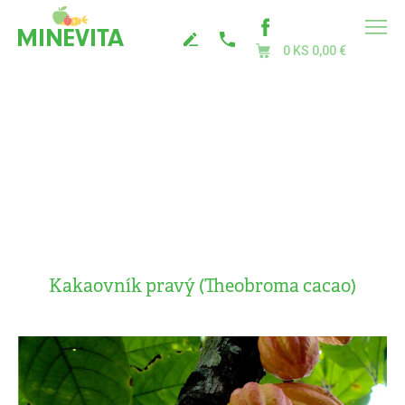
0 KS
0,00 €
Kakaovník pravý (Theobroma cacao)