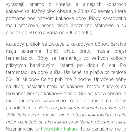
vyrastajú priamo z kmeňa a silnejších konároch
kakaovníka. Každý plod obsahuje 20 až 60 semien, ktoré
poznáme pod názvom kakaové bôby. Plody kakaovníka
majú oranžové, hnedé alebo žltozelené sfarbenie a sú
dlhé až do 30 cm a vážia od 300 do 500g.
Kakaový prášok sa získava z kakaových bôbov, čerstvé
majú extrémne horkú chuť, preto musia prejsť
fermentáciou. Bôby sa fermentujú vo veľkých košoch
prikrytých banánovými listami po dobu 6 dní. Po
fermentácii sa bôby sušia. Usušené sa pražia pri teplote
50-130 stupňov Celzia približne 2 hodiny. Upražené bôby
sa drvia, následne melú na kakaovú hmotu z ktorej sa
lisovaním získava kakaové maslo. Sušina, ktorá obsahuje
malé množstvo kakaového masla sa melie na jemný
prášok- kakao.
Kakaový prášok musí obsahovať viac ako
20% kakaového masla, ak je obsah kakaového masla
nižší, označuje sa ako kakao so znížením obsahom tuku.
Najznámejšie je
holandské kakao.
Toto označenie nie je