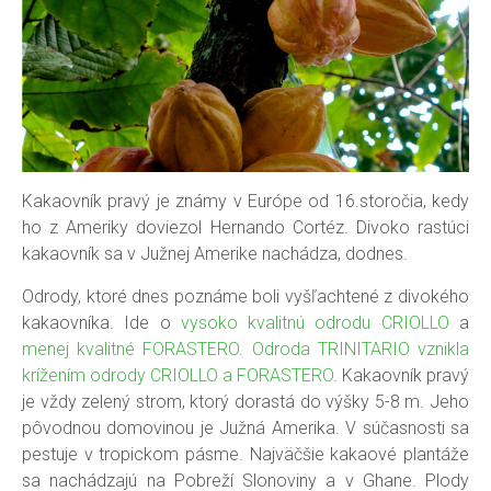
Kakaovník pravý je známy v Európe od 16.storočia, kedy
ho z Ameriky doviezol Hernando Cortéz. Divoko rastúci
kakaovník sa v Južnej Amerike nachádza, dodnes.
Odrody, ktoré dnes poznáme boli vyšľachtené z divokého
kakaovníka. Ide o
vysoko kvalitnú odrodu CRIOLLO
a
menej kvalitné FORASTERO
.
Odroda TRINITARIO vznikla
krížením odrody CRIOLLO a FORASTERO
. Kakaovník pravý
je vždy zelený strom, ktorý dorastá do výšky 5-8 m. Jeho
pôvodnou domovinou je Južná Amerika. V súčasnosti sa
pestuje v tropickom pásme. Najväčšie kakaové plantáže
sa nachádzajú na Pobreží Slonoviny a v Ghane. Plody