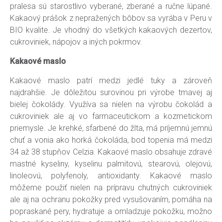
pralesa sú starostlivo vyberané, zberané a ručne lúpané.
Kakaový prášok z nepražených bôbov sa vyrába v Peru v
BIO kvalite. Je vhodný do všetkých kakaových dezertov,
cukroviniek, nápojov a iných pokrmov.
Kakaové maslo
Kakaové maslo patrí medzi jedlé tuky a zároveň
najdrahšie. Je dôležitou surovinou pri výrobe tmavej aj
bielej čokolády. Využíva sa nielen na výrobu čokolád a
cukroviniek ale aj vo farmaceutickom a kozmetickom
priemysle. Je krehké, sfarbené do žlta, má príjemnú jemnú
chuť a vonia ako horká čokoláda, bod topenia má medzi
34 až 38 stupňov Celzia. Kakaové maslo obsahuje zdravé
mastné kyseliny, kyselinu palmitovú, stearovú, olejovú,
linoleovú, polyfenoly, antioxidanty. Kakaové maslo
môžeme použiť nielen na prípravu chutných cukroviniek
ale aj na ochranu pokožky pred vysušovaním, pomáha na
popraskané pery, hydratuje a omladzuje pokožku, možno