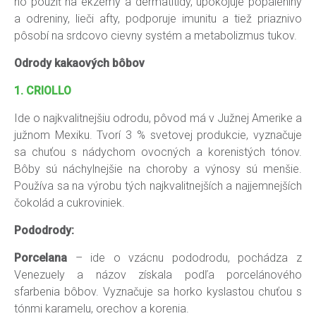
ho použiť na ekzémy a dermatitídy, upokojuje popáleniny
a odreniny, lieči afty, podporuje imunitu a tiež priaznivo
pôsobí na srdcovo cievny systém a metabolizmus tukov.
Odrody kakaových bôbov
1. CRIOLLO
Ide o najkvalitnejšiu odrodu, pôvod má v Južnej Amerike a
južnom Mexiku. Tvorí 3 % svetovej produkcie, vyznačuje
sa chuťou s nádychom ovocných a korenistých tónov.
Bôby sú náchylnejšie na choroby a výnosy sú menšie.
Používa sa na výrobu tých najkvalitnejších a najjemnejších
čokolád a cukroviniek.
Pododrody:
Porcelana
– ide o vzácnu pododrodu, pochádza z
Venezuely a názov získala podľa porcelánového
sfarbenia bôbov. Vyznačuje sa horko kyslastou chuťou s
tónmi karamelu, orechov a korenia.