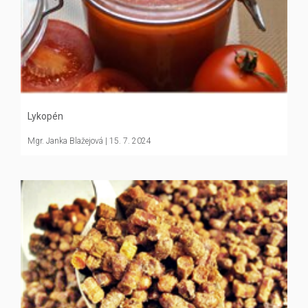
Lykopén
Mgr. Janka Blažejová
| 15. 7. 2024