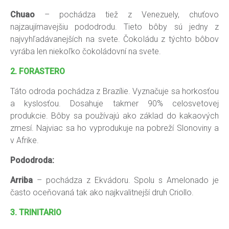
Chuao
– pochádza tiež z Venezuely, chuťovo
najzaujímavejšiu pododrodu. Tieto bôby sú jedny z
najvyhľadávanejších na svete. Čokoládu z týchto bôbov
vyrába len niekoľko čokoládovní na svete.
2. FORASTERO
Táto odroda pochádza z Brazílie. Vyznačuje sa horkosťou
a kyslosťou. Dosahuje takmer 90% celosvetovej
produkcie. Bôby sa používajú ako základ do kakaových
zmesí. Najviac sa ho vyprodukuje na pobreží Slonoviny a
v Afrike.
Pododroda:
Arriba
– pochádza z Ekvádoru. Spolu s Amelonado je
často oceňovaná tak ako najkvalitnejší druh Criollo.
3. TRINITARIO