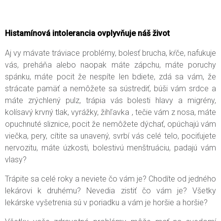
Histamínová intolerancia ovplyvňuje náš život
Aj vy mávate tráviace problémy, bolesť brucha, kŕče, nafukuje
vás, preháňa alebo naopak máte zápchu, máte poruchy
spánku, máte pocit že nespíte len bdiete, zdá sa vám, že
strácate pamäť a nemôžete sa sústrediť, búši vám srdce a
máte zrýchlený pulz, trápia vás bolesti hlavy a migrény,
kolísavý krvný tlak, vyrážky, žihľavka , tečie vám z nosa, máte
opuchnuté sliznice, pocit že nemôžete dýchať, opúchajú vám
viečka, pery, cítite sa unavený, svrbí vás celé telo, pociťujete
nervozitu, máte úzkosti, bolestivú menštruáciu, padajú vám
vlasy?
Trápite sa celé roky a neviete čo vám je? Chodíte od jedného
lekárovi k druhému? Nevedia zistiť čo vám je? Všetky
lekárske vyšetrenia sú v poriadku a vám je horšie a horšie?