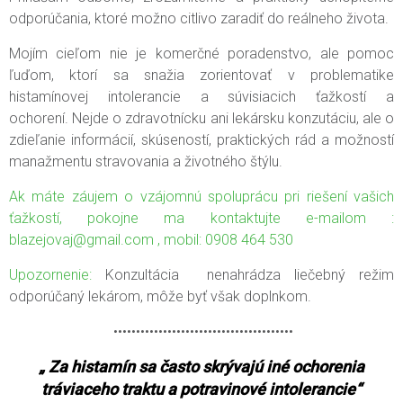
odporúčania, ktoré možno citlivo zaradiť do reálneho života.
Mojím cieľom nie je komerčné poradenstvo, ale pomoc
ľuďom, ktorí sa snažia zorientovať v problematike
histamínovej intolerancie a súvisiacich ťažkostí a
ochorení. Nejde o zdravotnícku ani lekársku konzutáciu, ale o
zdieľanie informácií, skúseností, praktických rád a možností
manažmentu stravovania a životného štýlu.
Ak máte záujem o vzájomnú spoluprácu pri riešení vašich
ťažkostí, pokojne ma kontaktujte e-mailom :
blazejovaj@gmail.com , mobil: 0908 464 530
Upozornenie:
Konzultácia
nenahrádza liečebný režim
odporúčaný lekárom, môže byť však doplnkom.
••••••••••••••••••••••••••••••••••••••••
„
Za histamín sa často skrývajú iné ochorenia
tráviaceho traktu a potravinové intolerancie“