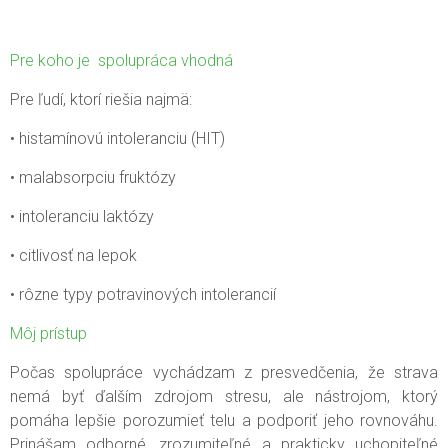
Pre koho je spolupráca vhodná
Pre ľudí, ktorí riešia najmä:
• histamínovú intoleranciu (HIT)
• malabsorpciu fruktózy
• intoleranciu laktózy
• citlivosť na lepok
• rôzne typy potravinových intolerancií
Môj prístup
Počas spolupráce vychádzam z presvedčenia, že strava
nemá byť ďalším zdrojom stresu, ale nástrojom, ktorý
pomáha lepšie porozumieť telu a podporiť jeho rovnováhu.
P
rinášam odborné, zrozumiteľné a prakticky uchopiteľné