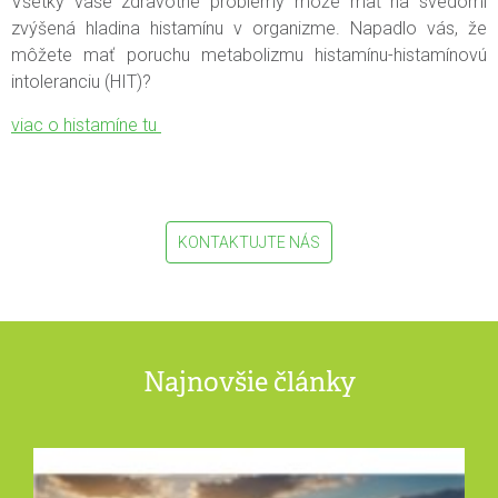
Všetky vaše zdravotné problémy môže mať na svedomí
zvýšená hladina histamínu v organizme. Napadlo vás, že
môžete mať poruchu metabolizmu histamínu-histamínovú
intoleranciu (HIT)?
viac o histamíne tu
KONTAKTUJTE NÁS
Najnovšie články