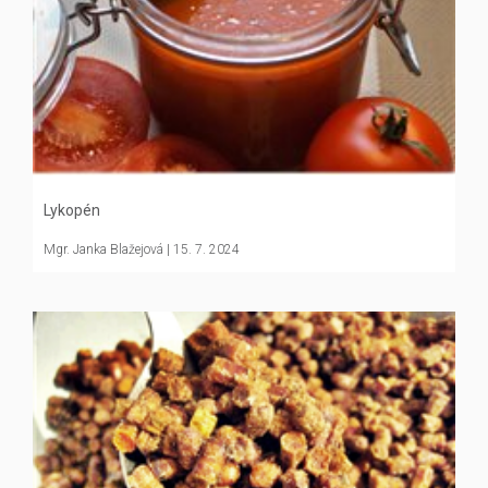
Lykopén
Mgr. Janka Blažejová
| 15. 7. 2024