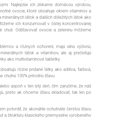
ými. Najlepšie ich získame domácou výrobou,
notné ovocie, ktoré obsahuje okrem vitamínov a
minerálnych látok a ďalších dôležitých látok ako
y. Môžeme ich konzumovať v čistej koncentrovanej
plné chuti. Odšťavovať ovocie a zeleninu môžeme
lémov a rôznych ochorení, majú silnú výživnú,
inerálnych látok a vitamínov, ale aj prečisťujú
nky ako multivitamínové tabletky.
ahujú rôzne pridané látky ako aditíva, farbivá,
me chutnú 100% prírodnú šťavu.
ebo aspoň v ten istý deň, čím zaručíme, že náš
jú, preto ak chceme šťavu skladovať, tak len po
em potvrdiť, že akonáhle ochutnáte čerstvú šťavu
uť a štruktúru klasického priemyselne vyrobeného