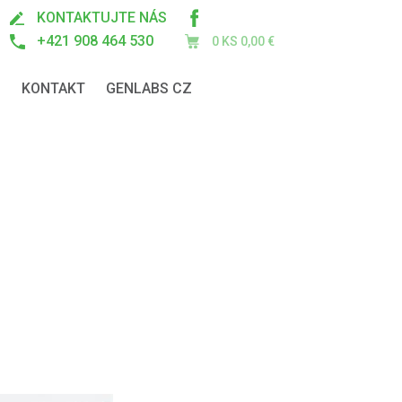
KONTAKTUJTE NÁS
+421 908 464 530
0 KS
0,00 €
N
KONTAKT
GENLABS CZ