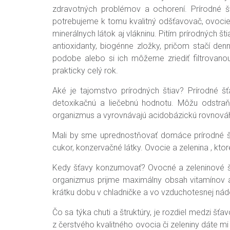
zdravotných problémov a ochorení. Prírodné
potrebujeme k tomu kvalitný odšťavovač, ovoci
minerálnych látok aj vlákninu. Pitím prírodných
antioxidanty, biogénne zložky, pričom stačí den
podobe alebo si ich môžeme zriediť filtrovanou
prakticky celý rok.
Aké je tajomstvo prírodných štiav? Prírodné 
detoxikačnú a liečebnú hodnotu. Môžu odstraňov
organizmus a vyrovnávajú acidobázickú rovnováhu 
Mali by sme uprednostňovať domáce prírodné šťa
cukor, konzervačné látky. Ovocie a zelenina , kt
Kedy šťavy konzumovať? Ovocné a zeleninové šť
organizmus prijme maximálny obsah vitamínov a 
krátku dobu v chladničke a vo vzduchotesnej ná
Čo sa týka chuti a štruktúry, je rozdiel medzi 
z čerstvého kvalitného ovocia či zeleniny dáte 