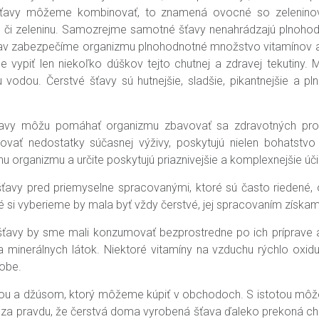
 šťavy môžeme kombinovať, to znamená ovocné so zeleninov
e či zeleninu. Samozrejme samotné šťavy nenahrádzajú plnohod
 štiav zabezpečíme organizmu plnohodnotné množstvo vitamínov a 
ne vypiť len niekoľko dúškov tejto chutnej a zdravej tekutin
 vodou. Čerstvé šťavy sú hutnejšie, sladšie, pikantnejšie a 
šťavy môžu pomáhať organizmu zbavovať sa zdravotných prob
ať nedostatky súčasnej výživy, poskytujú nielen bohatstvo m
organizmu a určite poskytujú priaznivejšie a komplexnejšie úči
vy pred priemyselne spracovanými, ktoré sú často riedené, obs
oré si vyberieme by mala byť vždy čerstvé, jej spracovaním získa
avy by sme mali konzumovať bezprostredne po ich príprave al
minerálnych látok. Niektoré vitamíny na vzduchu rýchlo oxidu
dobe.
šťavou a džúsom, ktorý môžeme kúpiť v obchodoch. S istotou môž
mi za pravdu, že čerstvá doma vyrobená šťava ďaleko prekoná ch