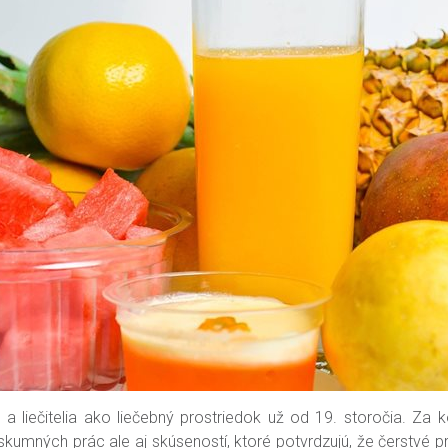
ri a liečitelia ako liečebný prostriedok už od 19. storočia. Za
umných prác ale aj skúseností, ktoré potvrdzujú, že čerstvé p