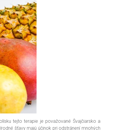
 kolísku tejto terapie je považované Švajčiarsko a
rírodné šťavy majú účinok pri odstránení mnohých