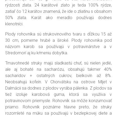
rýdzosti zlata. 24 karátové zlato je teda 100% rýdze,
zatiaľ čo 12 karátov znamená, že ide o zliatinu s obsahom
50% zlata. Karát ako meradlo používajú dodnes
klenotníci.
Plody rohovníka sú strukovinového tvaru s dĺžkou 15 až
30 cm, pomerne hrubé a široké. Plody rohovnika pod
názvom karob sa používajú v potravinárstve a v
Stredomorí aj ku kŕmeniu dobytka.
Tmavohnedé struky majú sladkastú chuť, sú nielen jedlé,
ale aj bohaté na sacharózu, obsahujú takmer 40%
sacharidov + ostatných cukrov, bielkovín až 8%.
Neobsahujú kofeín. V Chorvátsku na ostrove Mljet v
Dalmácii sa dodnes z plodov vyrába pálenka. Z plodov sa
tiež izoluje karobová guma, ktorá sa využíva v
potravinovom priemysle. Rohovník sa môže konzumovať
priamo. Rohovník poznáme hlavne preto, že struky
rozomleté na múku sa používajú v bezlepkovej diete a