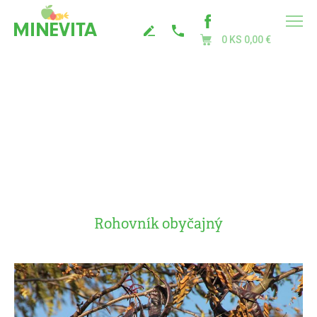
0 KS
0,00 €
Rohovník obyčajný