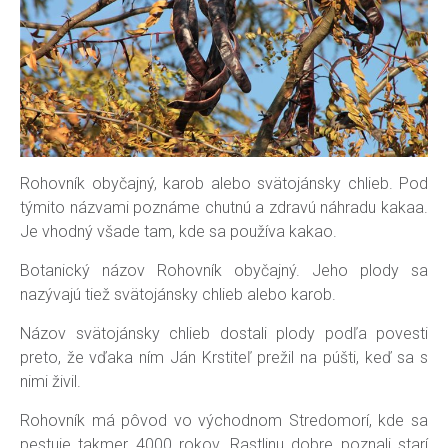
Rohovník obyčajný, karob alebo svätojánsky chlieb. Pod
týmito názvami poznáme chutnú a zdravú náhradu kakaa.
Je vhodný všade tam, kde sa používa kakao.
Botanický názov Rohovník obyčajný. Jeho plody sa
nazývajú tiež svätojánsky chlieb alebo karob.
Názov svätojánsky chlieb dostali plody podľa povesti
preto, že vďaka ním Ján Krstiteľ prežil na púšti, keď sa s
nimi živil.
Rohovník má pôvod vo východnom Stredomorí, kde sa
pestuje takmer 4000 rokov. Rastlinu dobre poznali starí