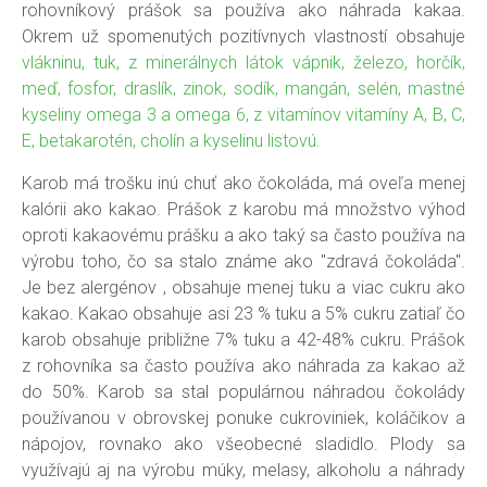
rohovníkový prášok sa používa ako náhrada kakaa.
Okrem už spomenutých pozitívnych vlastností obsahuje
vlákninu, tuk, z minerálnych látok vápnik, železo, horčík,
meď, fosfor, draslík, zinok, sodík, mangán, selén, mastné
kyseliny omega 3 a omega 6, z vitamínov vitamíny A, B, C,
E, betakarotén, cholín a kyselinu listovú.
Karob má trošku inú chuť ako čokoláda, má oveľa menej
kalórii ako kakao. Prášok z karobu má množstvo výhod
oproti kakaovému prášku a ako taký sa často používa na
výrobu toho, čo sa stalo známe ako "zdravá čokoláda".
Je bez alergénov , obsahuje menej tuku a viac cukru ako
kakao. Kakao obsahuje asi 23 % tuku a 5% cukru zatiaľ čo
karob obsahuje približne 7% tuku a 42-48% cukru. Prášok
z rohovníka sa často používa ako náhrada za kakao až
do 50%. Karob sa stal populárnou náhradou čokolády
používanou v obrovskej ponuke cukroviniek, koláčikov a
nápojov, rovnako ako všeobecné sladidlo. Plody sa
využívajú aj na výrobu múky, melasy, alkoholu a náhrady