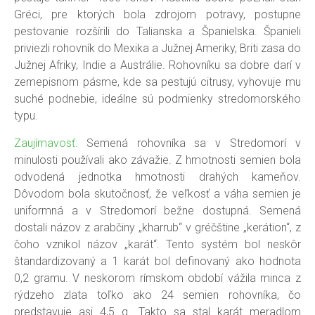
Gréci, pre ktorých bola zdrojom potravy, postupne
pestovanie rozšírili do Talianska a Španielska. Španieli
priviezli rohovník do Mexika a Južnej Ameriky, Briti zasa do
Južnej Afriky, Indie a Austrálie. Rohovníku sa dobre darí v
zemepisnom pásme, kde sa pestujú citrusy, vyhovuje mu
suché podnebie, ideálne sú podmienky stredomorského
typu.
Zaujímavosť:
Semená rohovníka sa v Stredomorí v
minulosti používali ako závažie. Z hmotnosti semien bola
odvodená jednotka hmotnosti drahých kameňov.
Dôvodom bola skutočnosť, že veľkosť a váha semien je
uniformná a v Stredomorí bežne dostupná. Semená
dostali názov z arabčiny „kharrub“ v gréčštine „kerátion“, z
čoho vznikol názov „karát“. Tento systém bol neskôr
štandardizovaný a 1 karát bol definovaný ako hodnota
0,2 gramu. V neskorom rímskom období vážila minca z
rýdzeho zlata toľko ako 24 semien rohovníka, čo
predstavuje asi 4,5 g. Takto sa stal karát meradlom