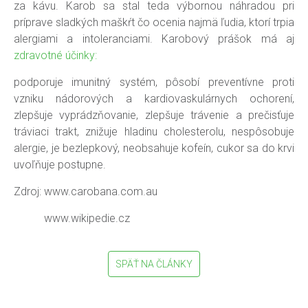
za kávu. Karob sa stal teda výbornou náhradou pri
príprave sladkých maškŕt čo ocenia najmä ľudia, ktorí trpia
alergiami a intoleranciami. Karobový prášok má aj
zdravotné účinky:
podporuje imunitný systém, pôsobí preventívne proti
vzniku nádorových a kardiovaskulárnych ochorení,
zlepšuje vyprádzňovanie, zlepšuje trávenie a prečisťuje
tráviaci trakt, znižuje hladinu cholesterolu, nespôsobuje
alergie, je bezlepkový, neobsahuje kofeín, cukor sa do krvi
uvoľňuje postupne.
Zdroj: www.carobana.com.au
www.wikipedie.cz
SPÄŤ NA ČLÁNKY