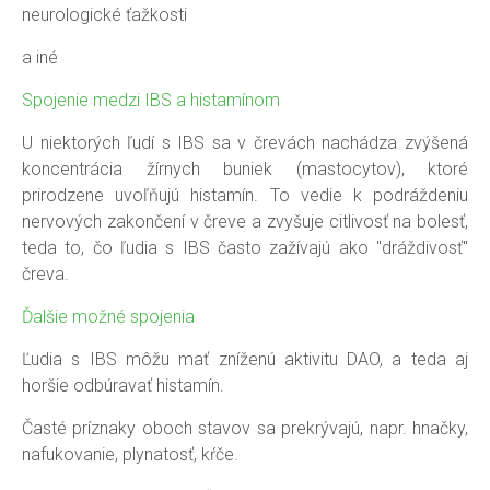
neurologické ťažkosti
a iné
Spojenie medzi IBS a histamínom
U niektorých ľudí s IBS sa v črevách nachádza zvýšená
koncentrácia žírnych buniek (mastocytov), ktoré
prirodzene uvoľňujú histamín. To vedie k podráždeniu
nervových zakončení v čreve a zvyšuje citlivosť na bolesť,
teda to, čo ľudia s IBS často zažívajú ako "dráždivosť"
čreva.
Ďalšie možné spojenia
Ľudia s IBS môžu mať zníženú aktivitu DAO, a teda aj
horšie odbúravať histamín.
Časté príznaky oboch stavov sa prekrývajú, napr. hnačky,
nafukovanie, plynatosť, kŕče.