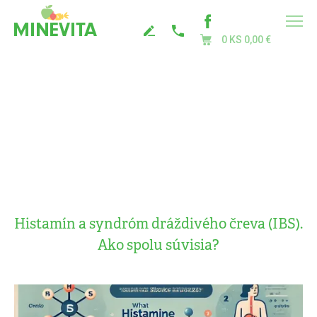
0 KS
0,00 €
Histamín a syndróm dráždivého čreva (IBS).
Ako spolu súvisia?