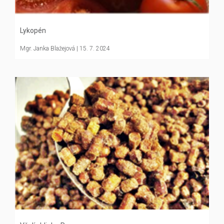
Lykopén
Mgr. Janka Blažejová
| 15. 7. 2024