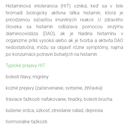
Histamínová intolerancia (HIT) vzniká, keď sa v tele
hromadí biologicky aktívna látka histamín, ktorá je
prirodzenou súčasťou imunitných reakcií. U zdravého
človeka sa histamín odbúrava pomocou enzýmu
diaminooxidáza (DAO), ak je hladina histamínu v
organizme príliš vysoká alebo ak je tvorba a aktivita DAO
nedostatočná, môžu sa objaviť rôzne symptómy, najmä
po konzumácii potravín bohatých na histamín.
Typické prejavy HIT
bolesti hlavy, migrény
kožné prejavy (začervenanie, svrbenie, žihľavka)
tráviace ťažkosti: nafukovanie, hnačky, bolesti brucha
búšenie srdca, úzkosť, streidanie nálad, depresia
hormonálne ťažkosti