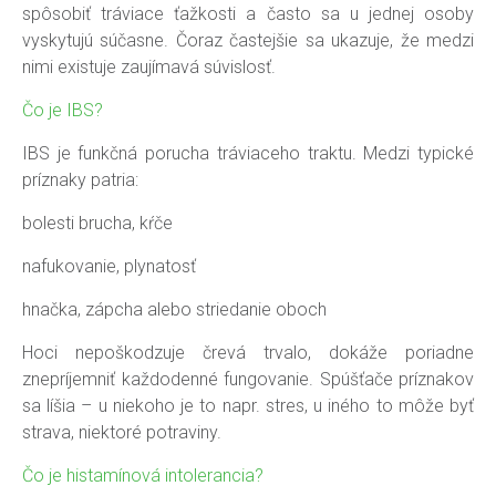
spôsobiť tráviace ťažkosti a často sa u jednej osoby
vyskytujú súčasne. Čoraz častejšie sa ukazuje, že medzi
nimi existuje zaujímavá súvislosť.
Čo je IBS?
IBS je funkčná porucha tráviaceho traktu. Medzi typické
príznaky patria:
bolesti brucha, kŕče
nafukovanie, plynatosť
hnačka, zápcha alebo striedanie oboch
Hoci nepoškodzuje črevá trvalo, dokáže poriadne
znepríjemniť každodenné fungovanie. Spúšťače príznakov
sa líšia – u niekoho je to napr. stres, u iného to môže byť
strava, niektoré potraviny.
Čo je histamínová intolerancia?