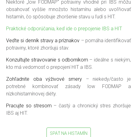
Niektoré „low FODMAP“ potraviny vhodné pri IBS môžu
obsahovať vyššie množsto histamínu alebo uvoľňovať
histamín, čo spôsobuje zhoršenie stavu u ľudí s HIT.
Praktické odporúčania, keď ide o prepojenie IBS a HIT
Veďte si denník stravy a príznakov
– pomáha identifikovať
potraviny, ktoré zhoršujú stav.
Konzultujte stravovanie s odborníkom
– ideálne s niekým,
kto má vedomosť o prepojení HIT a IBS.
Zohľadnite oba výživové smery
– niekedy/často je
potrebné kombinovať zásady low FODMAP a
nízkohistamínovej diéty.
Pracujte so stresom
– častý a chronický stres zhoršuje
IBS aj HIT.
SPÄŤ NA HISTAMÍN